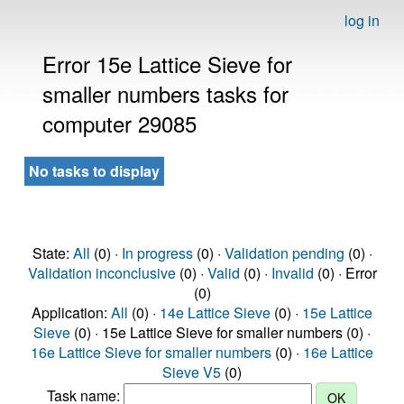
log in
Error 15e Lattice Sieve for
smaller numbers tasks for
computer 29085
No tasks to display
State:
All
(0) ·
In progress
(0) ·
Validation pending
(0) ·
Validation inconclusive
(0) ·
Valid
(0) ·
Invalid
(0) · Error
(0)
Application:
All
(0) ·
14e Lattice Sieve
(0) ·
15e Lattice
Sieve
(0) · 15e Lattice Sieve for smaller numbers (0) ·
16e Lattice Sieve for smaller numbers
(0) ·
16e Lattice
Sieve V5
(0)
Task name: