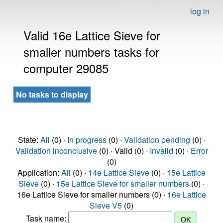
log in
Valid 16e Lattice Sieve for
smaller numbers tasks for
computer 29085
No tasks to display
State:
All
(0) ·
In progress
(0) ·
Validation pending
(0) ·
Validation inconclusive
(0) · Valid (0) ·
Invalid
(0) ·
Error
(0)
Application:
All
(0) ·
14e Lattice Sieve
(0) ·
15e Lattice
Sieve
(0) ·
15e Lattice Sieve for smaller numbers
(0) ·
16e Lattice Sieve for smaller numbers (0) ·
16e Lattice
Sieve V5
(0)
Task name: