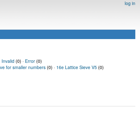
log in
·
Invalid
(0) ·
Error
(0)
eve for smaller numbers
(0) ·
16e Lattice Sieve V5
(0)