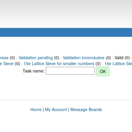
gress
(0) ·
Validation pending
(0) ·
Validation inconclusive
(0) · Valid (0) 
ce Sieve
(0) ·
15e Lattice Sieve for smaller numbers
(0) ·
16e Lattice Si
Task name:
Home
|
My Account
|
Message Boards