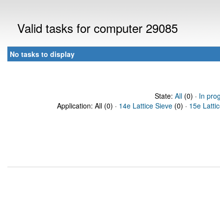
Valid tasks for computer 29085
No tasks to display
State:
All
(0) ·
In pro
Application: All (0) ·
14e Lattice Sieve
(0) ·
15e Latti