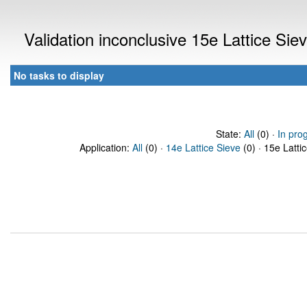
Validation inconclusive 15e Lattice Si
No tasks to display
State:
All
(0) ·
In pro
Application:
All
(0) ·
14e Lattice Sieve
(0) · 15e Latti