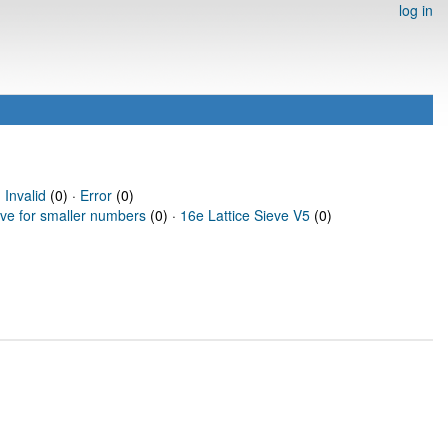
log in
·
Invalid
(0) ·
Error
(0)
eve for smaller numbers
(0) ·
16e Lattice Sieve V5
(0)