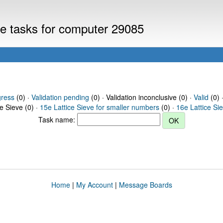
eve tasks for computer 29085
gress
(0) ·
Validation pending
(0) · Validation inconclusive (0) ·
Valid
(0) 
ce Sieve (0) ·
15e Lattice Sieve for smaller numbers
(0) ·
16e Lattice Si
Task name:
Home
|
My Account
|
Message Boards