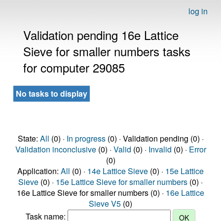
log in
Validation pending 16e Lattice
Sieve for smaller numbers tasks
for computer 29085
No tasks to display
State:
All
(0) ·
In progress
(0) · Validation pending (0) ·
Validation inconclusive
(0) ·
Valid
(0) ·
Invalid
(0) ·
Error
(0)
Application:
All
(0) ·
14e Lattice Sieve
(0) ·
15e Lattice
Sieve
(0) ·
15e Lattice Sieve for smaller numbers
(0) ·
16e Lattice Sieve for smaller numbers (0) ·
16e Lattice
Sieve V5
(0)
Task name: