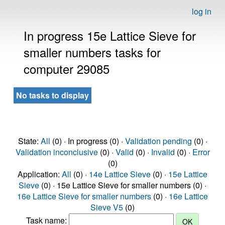
log in
In progress 15e Lattice Sieve for
smaller numbers tasks for
computer 29085
No tasks to display
State:
All
(0) · In progress (0) ·
Validation pending
(0) ·
Validation inconclusive
(0) ·
Valid
(0) ·
Invalid
(0) ·
Error
(0)
Application:
All
(0) ·
14e Lattice Sieve
(0) ·
15e Lattice
Sieve
(0) · 15e Lattice Sieve for smaller numbers (0) ·
16e Lattice Sieve for smaller numbers
(0) ·
16e Lattice
Sieve V5
(0)
Task name: