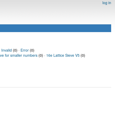
log in
·
Invalid
(0) ·
Error
(0)
eve for smaller numbers
(0) ·
16e Lattice Sieve V5
(0)