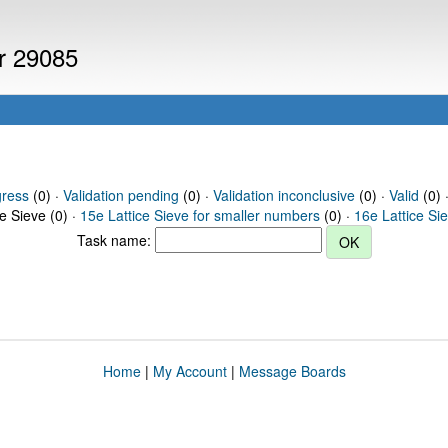
er 29085
gress
(0) ·
Validation pending
(0) ·
Validation inconclusive
(0) ·
Valid
(0) 
ce Sieve (0) ·
15e Lattice Sieve for smaller numbers
(0) ·
16e Lattice Si
Task name:
Home
|
My Account
|
Message Boards