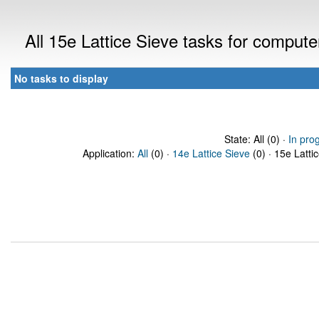
All 15e Lattice Sieve tasks for comput
No tasks to display
State: All (0) ·
In pro
Application:
All
(0) ·
14e Lattice Sieve
(0) · 15e Latti