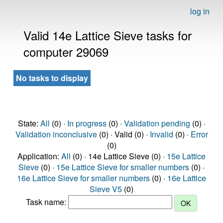
log in
Valid 14e Lattice Sieve tasks for
computer 29069
No tasks to display
State:
All
(0) ·
In progress
(0) ·
Validation pending
(0) ·
Validation inconclusive
(0) · Valid (0) ·
Invalid
(0) ·
Error
(0)
Application:
All
(0) · 14e Lattice Sieve (0) ·
15e Lattice
Sieve
(0) ·
15e Lattice Sieve for smaller numbers
(0) ·
16e Lattice Sieve for smaller numbers
(0) ·
16e Lattice
Sieve V5
(0)
Task name: