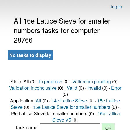
log in
All 16e Lattice Sieve for smaller
numbers tasks for computer
28766
No tasks to display
State: All (0) ·
In progress
(0) ·
Validation pending
(0) ·
Validation inconclusive
(0) ·
Valid
(0) ·
Invalid
(0) ·
Error
(0)
Application:
All
(0) ·
14e Lattice Sieve
(0) ·
15e Lattice
Sieve
(0) ·
15e Lattice Sieve for smaller numbers
(0) ·
16e Lattice Sieve for smaller numbers (0) ·
16e Lattice
Sieve V5
(0)
Task name: