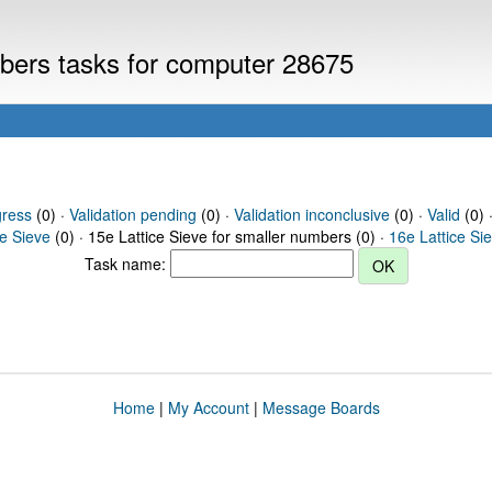
mbers tasks for computer 28675
gress
(0) ·
Validation pending
(0) ·
Validation inconclusive
(0) ·
Valid
(0) 
ce Sieve
(0) · 15e Lattice Sieve for smaller numbers (0) ·
16e Lattice Si
Task name:
Home
|
My Account
|
Message Boards