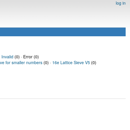
log in
·
Invalid
(0) · Error (0)
eve for smaller numbers
(0) ·
16e Lattice Sieve V5
(0)