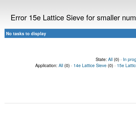
Error 15e Lattice Sieve for smaller nu
No tasks to display
State:
All
(0) ·
In pro
Application:
All
(0) ·
14e Lattice Sieve
(0) ·
15e Latti