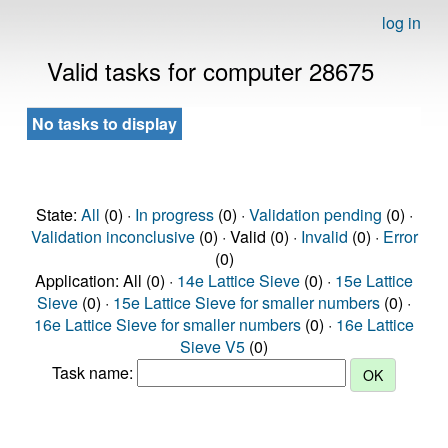
log in
Valid tasks for computer 28675
No tasks to display
State:
All
(0) ·
In progress
(0) ·
Validation pending
(0) ·
Validation inconclusive
(0) · Valid (0) ·
Invalid
(0) ·
Error
(0)
Application: All (0) ·
14e Lattice Sieve
(0) ·
15e Lattice
Sieve
(0) ·
15e Lattice Sieve for smaller numbers
(0) ·
16e Lattice Sieve for smaller numbers
(0) ·
16e Lattice
Sieve V5
(0)
Task name: