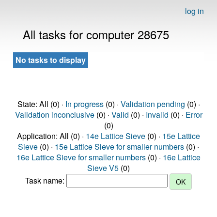
log in
All tasks for computer 28675
No tasks to display
State: All (0) ·
In progress
(0) ·
Validation pending
(0) ·
Validation inconclusive
(0) ·
Valid
(0) ·
Invalid
(0) ·
Error
(0)
Application: All (0) ·
14e Lattice Sieve
(0) ·
15e Lattice
Sieve
(0) ·
15e Lattice Sieve for smaller numbers
(0) ·
16e Lattice Sieve for smaller numbers
(0) ·
16e Lattice
Sieve V5
(0)
Task name: