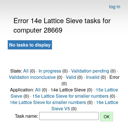
log in
Error 14e Lattice Sieve tasks for
computer 28669
No tasks to display
State:
All
(0) ·
In progress
(0) ·
Validation pending
(0) ·
Validation inconclusive
(0) ·
Valid
(0) ·
Invalid
(0) · Error
(0)
Application:
All
(0) · 14e Lattice Sieve (0) ·
15e Lattice
Sieve
(0) ·
15e Lattice Sieve for smaller numbers
(0) ·
16e Lattice Sieve for smaller numbers
(0) ·
16e Lattice
Sieve V5
(0)
Task name: