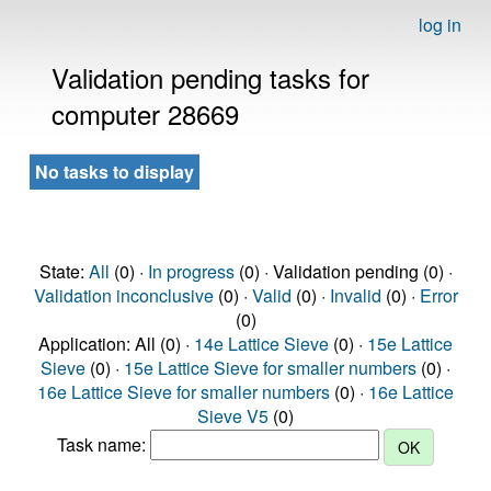
log in
Validation pending tasks for
computer 28669
No tasks to display
State:
All
(0) ·
In progress
(0) · Validation pending (0) ·
Validation inconclusive
(0) ·
Valid
(0) ·
Invalid
(0) ·
Error
(0)
Application: All (0) ·
14e Lattice Sieve
(0) ·
15e Lattice
Sieve
(0) ·
15e Lattice Sieve for smaller numbers
(0) ·
16e Lattice Sieve for smaller numbers
(0) ·
16e Lattice
Sieve V5
(0)
Task name: