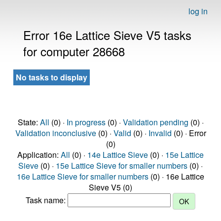
log in
Error 16e Lattice Sieve V5 tasks
for computer 28668
No tasks to display
State:
All
(0) ·
In progress
(0) ·
Validation pending
(0) ·
Validation inconclusive
(0) ·
Valid
(0) ·
Invalid
(0) · Error
(0)
Application:
All
(0) ·
14e Lattice Sieve
(0) ·
15e Lattice
Sieve
(0) ·
15e Lattice Sieve for smaller numbers
(0) ·
16e Lattice Sieve for smaller numbers
(0) · 16e Lattice
Sieve V5 (0)
Task name: