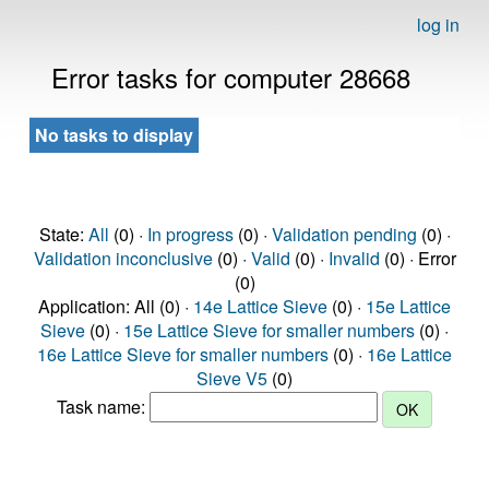
log in
Error tasks for computer 28668
No tasks to display
State:
All
(0) ·
In progress
(0) ·
Validation pending
(0) ·
Validation inconclusive
(0) ·
Valid
(0) ·
Invalid
(0) · Error
(0)
Application: All (0) ·
14e Lattice Sieve
(0) ·
15e Lattice
Sieve
(0) ·
15e Lattice Sieve for smaller numbers
(0) ·
16e Lattice Sieve for smaller numbers
(0) ·
16e Lattice
Sieve V5
(0)
Task name: