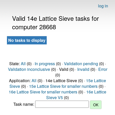
log in
Valid 14e Lattice Sieve tasks for
computer 28668
No tasks to display
State:
All
(0) ·
In progress
(0) ·
Validation pending
(0) ·
Validation inconclusive
(0) · Valid (0) ·
Invalid
(0) ·
Error
(0)
Application:
All
(0) · 14e Lattice Sieve (0) ·
15e Lattice
Sieve
(0) ·
15e Lattice Sieve for smaller numbers
(0) ·
16e Lattice Sieve for smaller numbers
(0) ·
16e Lattice
Sieve V5
(0)
Task name: