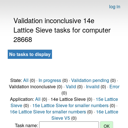
log in
Validation inconclusive 14e
Lattice Sieve tasks for computer
28668
No tasks to display
State:
All
(0) ·
In progress
(0) ·
Validation pending
(0) ·
Validation inconclusive (0) ·
Valid
(0) ·
Invalid
(0) ·
Error
(0)
Application:
All
(0) · 14e Lattice Sieve (0) ·
15e Lattice
Sieve
(0) ·
15e Lattice Sieve for smaller numbers
(0) ·
16e Lattice Sieve for smaller numbers
(0) ·
16e Lattice
Sieve V5
(0)
Task name: