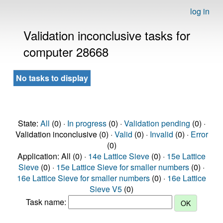
log in
Validation inconclusive tasks for
computer 28668
No tasks to display
State:
All
(0) ·
In progress
(0) ·
Validation pending
(0) ·
Validation inconclusive (0) ·
Valid
(0) ·
Invalid
(0) ·
Error
(0)
Application: All (0) ·
14e Lattice Sieve
(0) ·
15e Lattice
Sieve
(0) ·
15e Lattice Sieve for smaller numbers
(0) ·
16e Lattice Sieve for smaller numbers
(0) ·
16e Lattice
Sieve V5
(0)
Task name: