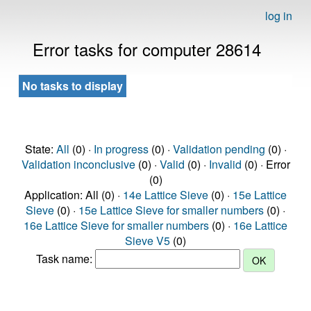
log in
Error tasks for computer 28614
No tasks to display
State:
All
(0) ·
In progress
(0) ·
Validation pending
(0) ·
Validation inconclusive
(0) ·
Valid
(0) ·
Invalid
(0) · Error
(0)
Application: All (0) ·
14e Lattice Sieve
(0) ·
15e Lattice
Sieve
(0) ·
15e Lattice Sieve for smaller numbers
(0) ·
16e Lattice Sieve for smaller numbers
(0) ·
16e Lattice
Sieve V5
(0)
Task name: