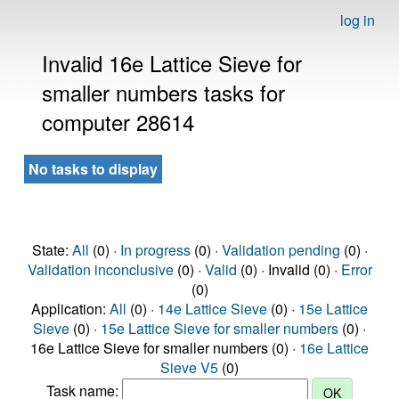
log in
Invalid 16e Lattice Sieve for
smaller numbers tasks for
computer 28614
No tasks to display
State:
All
(0) ·
In progress
(0) ·
Validation pending
(0) ·
Validation inconclusive
(0) ·
Valid
(0) · Invalid (0) ·
Error
(0)
Application:
All
(0) ·
14e Lattice Sieve
(0) ·
15e Lattice
Sieve
(0) ·
15e Lattice Sieve for smaller numbers
(0) ·
16e Lattice Sieve for smaller numbers (0) ·
16e Lattice
Sieve V5
(0)
Task name: