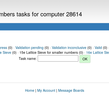
numbers tasks for computer 28614
gress
(0) ·
Validation pending
(0) ·
Validation inconclusive
(0) ·
Valid
(0) ·
ce Sieve
(0) · 15e Lattice Sieve for smaller numbers (0) ·
16e Lattice Si
Task name:
Home
|
My Account
|
Message Boards