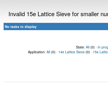
Invalid 15e Lattice Sieve for smaller 
No tasks to display
State:
All
(0) ·
In pro
Application:
All
(0) ·
14e Lattice Sieve
(0) ·
15e Latti