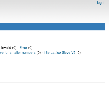
log in
 Invalid (0) ·
Error
(0)
eve for smaller numbers
(0) ·
16e Lattice Sieve V5
(0)