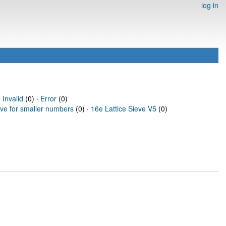
log in
·
Invalid
(0) ·
Error
(0)
eve for smaller numbers
(0) ·
16e Lattice Sieve V5
(0)