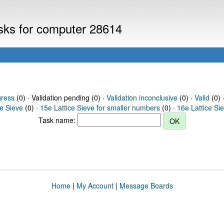
asks for computer 28614
gress
(0) · Validation pending (0) ·
Validation inconclusive
(0) ·
Valid
(0) 
ce Sieve
(0) ·
15e Lattice Sieve for smaller numbers
(0) ·
16e Lattice Si
Task name:
Home
|
My Account
|
Message Boards