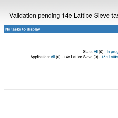
Validation pending 14e Lattice Sieve t
No tasks to display
State:
All
(0) ·
In pro
Application:
All
(0) · 14e Lattice Sieve (0) ·
15e Latti