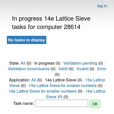
log in
In progress 14e Lattice Sieve
tasks for computer 28614
No tasks to display
State:
All
(0) · In progress (0) ·
Validation pending
(0) ·
Validation inconclusive
(0) ·
Valid
(0) ·
Invalid
(0) ·
Error
(0)
Application:
All
(0) · 14e Lattice Sieve (0) ·
15e Lattice
Sieve
(0) ·
15e Lattice Sieve for smaller numbers
(0) ·
16e Lattice Sieve for smaller numbers
(0) ·
16e Lattice
Sieve V5
(0)
Task name: