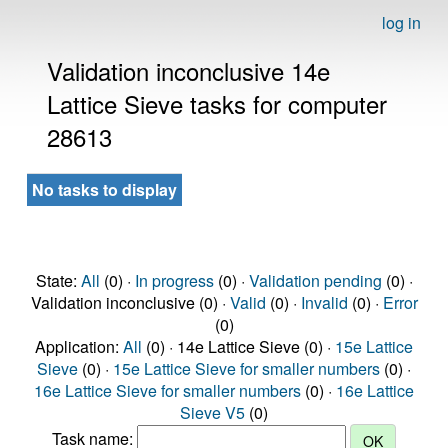
log in
Validation inconclusive 14e
Lattice Sieve tasks for computer
28613
No tasks to display
State:
All
(0) ·
In progress
(0) ·
Validation pending
(0) ·
Validation inconclusive (0) ·
Valid
(0) ·
Invalid
(0) ·
Error
(0)
Application:
All
(0) · 14e Lattice Sieve (0) ·
15e Lattice
Sieve
(0) ·
15e Lattice Sieve for smaller numbers
(0) ·
16e Lattice Sieve for smaller numbers
(0) ·
16e Lattice
Sieve V5
(0)
Task name: