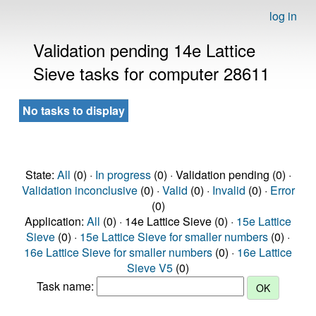
log in
Validation pending 14e Lattice
Sieve tasks for computer 28611
No tasks to display
State:
All
(0) ·
In progress
(0) · Validation pending (0) ·
Validation inconclusive
(0) ·
Valid
(0) ·
Invalid
(0) ·
Error
(0)
Application:
All
(0) · 14e Lattice Sieve (0) ·
15e Lattice
Sieve
(0) ·
15e Lattice Sieve for smaller numbers
(0) ·
16e Lattice Sieve for smaller numbers
(0) ·
16e Lattice
Sieve V5
(0)
Task name: