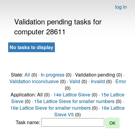
log in
Validation pending tasks for
computer 28611
No tasks to display
State:
All
(0) ·
In progress
(0) · Validation pending (0) ·
Validation inconclusive
(0) ·
Valid
(0) ·
Invalid
(0) ·
Error
(0)
Application: All (0) ·
14e Lattice Sieve
(0) ·
15e Lattice
Sieve
(0) ·
15e Lattice Sieve for smaller numbers
(0) ·
16e Lattice Sieve for smaller numbers
(0) ·
16e Lattice
Sieve V5
(0)
Task name: