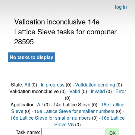
log in
Validation inconclusive 14e
Lattice Sieve tasks for computer
28595
No tasks to display
State:
All
(0) ·
In progress
(0) ·
Validation pending
(0) ·
Validation inconclusive (0) ·
Valid
(0) ·
Invalid
(0) ·
Error
(0)
Application:
All
(0) · 14e Lattice Sieve (0) ·
15e Lattice
Sieve
(0) ·
15e Lattice Sieve for smaller numbers
(0) ·
16e Lattice Sieve for smaller numbers
(0) ·
16e Lattice
Sieve V5
(0)
Task name: