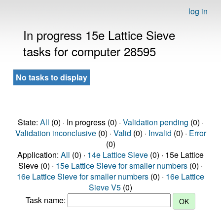
log in
In progress 15e Lattice Sieve
tasks for computer 28595
No tasks to display
State:
All
(0) · In progress (0) ·
Validation pending
(0) ·
Validation inconclusive
(0) ·
Valid
(0) ·
Invalid
(0) ·
Error
(0)
Application:
All
(0) ·
14e Lattice Sieve
(0) · 15e Lattice
Sieve (0) ·
15e Lattice Sieve for smaller numbers
(0) ·
16e Lattice Sieve for smaller numbers
(0) ·
16e Lattice
Sieve V5
(0)
Task name: