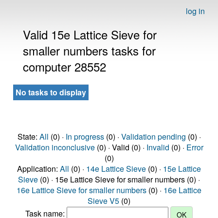
log in
Valid 15e Lattice Sieve for
smaller numbers tasks for
computer 28552
No tasks to display
State:
All
(0) ·
In progress
(0) ·
Validation pending
(0) ·
Validation inconclusive
(0) · Valid (0) ·
Invalid
(0) ·
Error
(0)
Application:
All
(0) ·
14e Lattice Sieve
(0) ·
15e Lattice
Sieve
(0) · 15e Lattice Sieve for smaller numbers (0) ·
16e Lattice Sieve for smaller numbers
(0) ·
16e Lattice
Sieve V5
(0)
Task name: