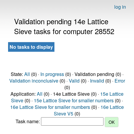
log in
Validation pending 14e Lattice
Sieve tasks for computer 28552
No tasks to display
State:
All
(0) ·
In progress
(0) · Validation pending (0) ·
Validation inconclusive
(0) ·
Valid
(0) ·
Invalid
(0) ·
Error
(0)
Application:
All
(0) · 14e Lattice Sieve (0) ·
15e Lattice
Sieve
(0) ·
15e Lattice Sieve for smaller numbers
(0) ·
16e Lattice Sieve for smaller numbers
(0) ·
16e Lattice
Sieve V5
(0)
Task name: