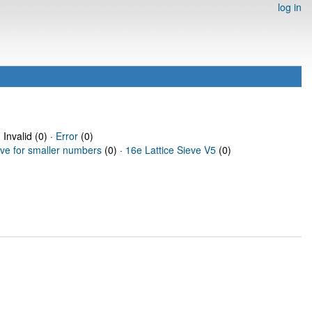
log in
 Invalid (0) ·
Error
(0)
eve for smaller numbers
(0) ·
16e Lattice Sieve V5
(0)