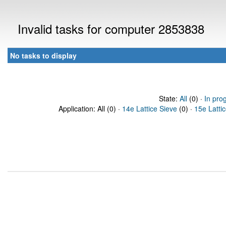
Invalid tasks for computer 2853838
No tasks to display
State:
All
(0) ·
In pro
Application: All (0) ·
14e Lattice Sieve
(0) ·
15e Latti