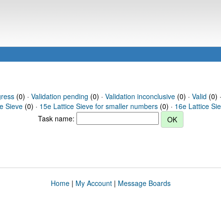
gress
(0) ·
Validation pending
(0) ·
Validation inconclusive
(0) ·
Valid
(0) ·
ce Sieve
(0) ·
15e Lattice Sieve for smaller numbers
(0) ·
16e Lattice Si
Task name:
Home
|
My Account
|
Message Boards