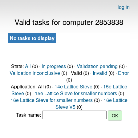
log in
Valid tasks for computer 2853838
No tasks to display
State:
All
(0) ·
In progress
(0) ·
Validation pending
(0) ·
Validation inconclusive
(0) · Valid (0) ·
Invalid
(0) ·
Error
(0)
Application: All (0) ·
14e Lattice Sieve
(0) ·
15e Lattice
Sieve
(0) ·
15e Lattice Sieve for smaller numbers
(0) ·
16e Lattice Sieve for smaller numbers
(0) ·
16e Lattice
Sieve V5
(0)
Task name: