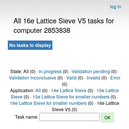
log in
All 16e Lattice Sieve V5 tasks for
computer 2853838
No tasks to display
State: All (0) ·
In progress
(0) ·
Validation pending
(0) ·
Validation inconclusive
(0) ·
Valid
(0) ·
Invalid
(0) ·
Error
(0)
Application:
All
(0) ·
14e Lattice Sieve
(0) ·
15e Lattice
Sieve
(0) ·
15e Lattice Sieve for smaller numbers
(0) ·
16e Lattice Sieve for smaller numbers
(0) · 16e Lattice
Sieve V5 (0)
Task name: