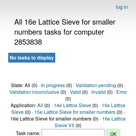
log in
All 16e Lattice Sieve for smaller
numbers tasks for computer
2853838
No tasks to display
State: All (0) ·
In progress
(0) ·
Validation pending
(0) ·
Validation inconclusive
(0) ·
Valid
(0) ·
Invalid
(0) ·
Error
(0)
Application:
All
(0) ·
14e Lattice Sieve
(0) ·
15e Lattice
Sieve
(0) ·
15e Lattice Sieve for smaller numbers
(0) ·
16e Lattice Sieve for smaller numbers (0) ·
16e Lattice
Sieve V5
(0)
Task name: