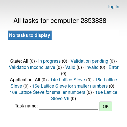
log in
All tasks for computer 2853838
No tasks to display
State: All (0) ·
In progress
(0) ·
Validation pending
(0) ·
Validation inconclusive
(0) ·
Valid
(0) ·
Invalid
(0) ·
Error
(0)
Application: All (0) ·
14e Lattice Sieve
(0) ·
15e Lattice
Sieve
(0) ·
15e Lattice Sieve for smaller numbers
(0) ·
16e Lattice Sieve for smaller numbers
(0) ·
16e Lattice
Sieve V5
(0)
Task name: