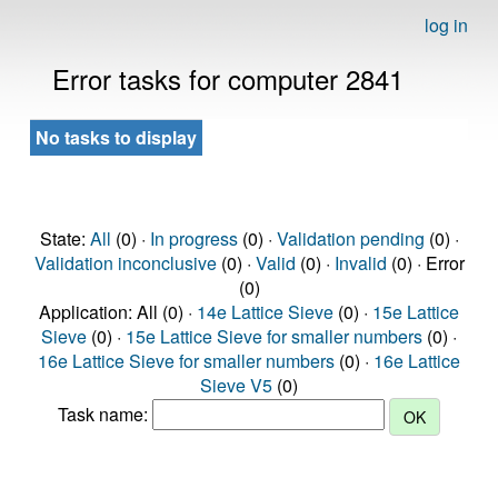
log in
Error tasks for computer 2841
No tasks to display
State:
All
(0) ·
In progress
(0) ·
Validation pending
(0) ·
Validation inconclusive
(0) ·
Valid
(0) ·
Invalid
(0) · Error
(0)
Application: All (0) ·
14e Lattice Sieve
(0) ·
15e Lattice
Sieve
(0) ·
15e Lattice Sieve for smaller numbers
(0) ·
16e Lattice Sieve for smaller numbers
(0) ·
16e Lattice
Sieve V5
(0)
Task name: