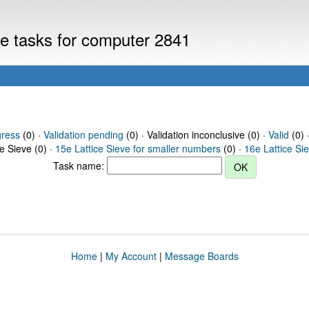
eve tasks for computer 2841
gress
(0) ·
Validation pending
(0) · Validation inconclusive (0) ·
Valid
(0) 
ce Sieve (0) ·
15e Lattice Sieve for smaller numbers
(0) ·
16e Lattice Si
Task name:
Home
|
My Account
|
Message Boards