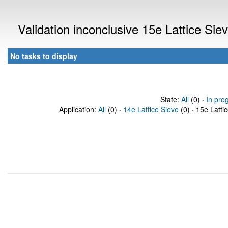
Validation inconclusive 15e Lattice Si
No tasks to display
State:
All
(0) ·
In pro
Application:
All
(0) ·
14e Lattice Sieve
(0) · 15e Latti