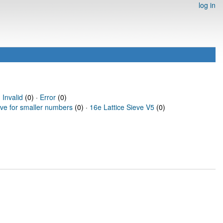
log in
·
Invalid
(0) ·
Error
(0)
eve for smaller numbers
(0) ·
16e Lattice Sieve V5
(0)