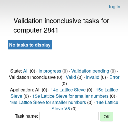
log in
Validation inconclusive tasks for
computer 2841
No tasks to display
State:
All
(0) ·
In progress
(0) ·
Validation pending
(0) ·
Validation inconclusive (0) ·
Valid
(0) ·
Invalid
(0) ·
Error
(0)
Application: All (0) ·
14e Lattice Sieve
(0) ·
15e Lattice
Sieve
(0) ·
15e Lattice Sieve for smaller numbers
(0) ·
16e Lattice Sieve for smaller numbers
(0) ·
16e Lattice
Sieve V5
(0)
Task name: