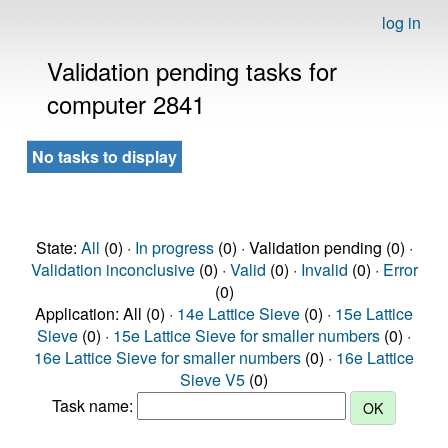
log in
Validation pending tasks for
computer 2841
No tasks to display
State:
All
(0) ·
In progress
(0) · Validation pending (0) ·
Validation inconclusive
(0) ·
Valid
(0) ·
Invalid
(0) ·
Error
(0)
Application: All (0) ·
14e Lattice Sieve
(0) ·
15e Lattice
Sieve
(0) ·
15e Lattice Sieve for smaller numbers
(0) ·
16e Lattice Sieve for smaller numbers
(0) ·
16e Lattice
Sieve V5
(0)
Task name: