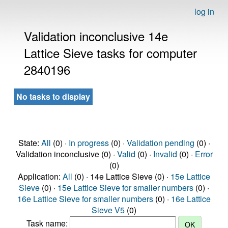
log in
Validation inconclusive 14e
Lattice Sieve tasks for computer
2840196
No tasks to display
State:
All
(0) ·
In progress
(0) ·
Validation pending
(0) ·
Validation inconclusive (0) ·
Valid
(0) ·
Invalid
(0) ·
Error
(0)
Application:
All
(0) · 14e Lattice Sieve (0) ·
15e Lattice
Sieve
(0) ·
15e Lattice Sieve for smaller numbers
(0) ·
16e Lattice Sieve for smaller numbers
(0) ·
16e Lattice
Sieve V5
(0)
Task name: