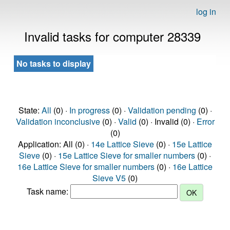
log in
Invalid tasks for computer 28339
No tasks to display
State:
All
(0) ·
In progress
(0) ·
Validation pending
(0) ·
Validation inconclusive
(0) ·
Valid
(0) · Invalid (0) ·
Error
(0)
Application: All (0) ·
14e Lattice Sieve
(0) ·
15e Lattice
Sieve
(0) ·
15e Lattice Sieve for smaller numbers
(0) ·
16e Lattice Sieve for smaller numbers
(0) ·
16e Lattice
Sieve V5
(0)
Task name: