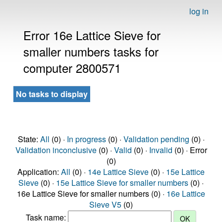
log in
Error 16e Lattice Sieve for
smaller numbers tasks for
computer 2800571
No tasks to display
State:
All
(0) ·
In progress
(0) ·
Validation pending
(0) ·
Validation inconclusive
(0) ·
Valid
(0) ·
Invalid
(0) · Error
(0)
Application:
All
(0) ·
14e Lattice Sieve
(0) ·
15e Lattice
Sieve
(0) ·
15e Lattice Sieve for smaller numbers
(0) ·
16e Lattice Sieve for smaller numbers (0) ·
16e Lattice
Sieve V5
(0)
Task name: