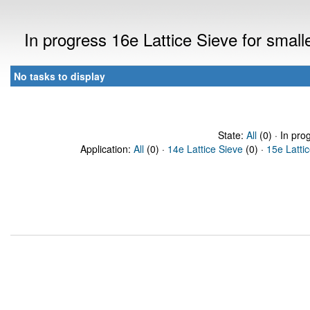
In progress 16e Lattice Sieve for sma
No tasks to display
State:
All
(0) · In pro
Application:
All
(0) ·
14e Lattice Sieve
(0) ·
15e Latti