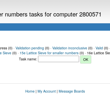
ller numbers tasks for computer 2800571
gress (0) ·
Validation pending
(0) ·
Validation inconclusive
(0) ·
Valid
(0) 
ce Sieve
(0) ·
15e Lattice Sieve for smaller numbers
(0) · 16e Lattice Si
Task name:
Home
|
My Account
|
Message Boards