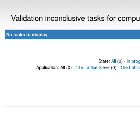
Validation inconclusive tasks for comp
No tasks to display
State:
All
(0) ·
In pro
Application: All (0) ·
14e Lattice Sieve
(0) ·
15e Latti