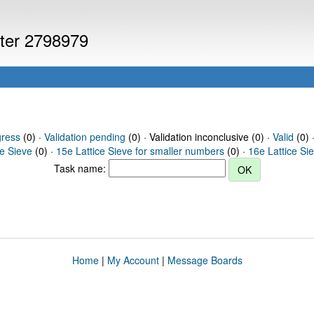
uter 2798979
gress
(0) ·
Validation pending
(0) · Validation inconclusive (0) ·
Valid
(0) 
ce Sieve
(0) ·
15e Lattice Sieve for smaller numbers
(0) ·
16e Lattice Si
Task name:
Home
|
My Account
|
Message Boards