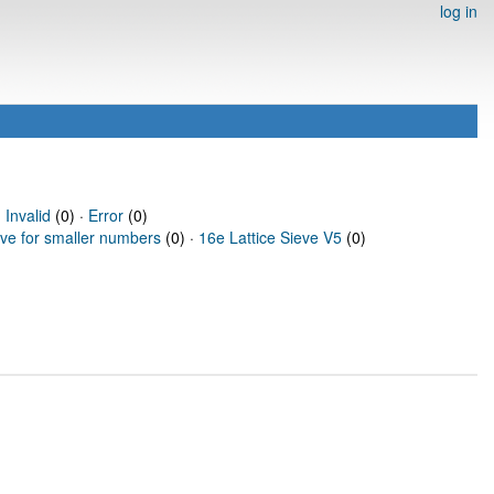
log in
·
Invalid
(0) ·
Error
(0)
eve for smaller numbers
(0) ·
16e Lattice Sieve V5
(0)