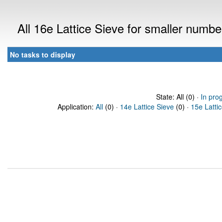
All 16e Lattice Sieve for smaller numb
No tasks to display
State: All (0) ·
In pro
Application:
All
(0) ·
14e Lattice Sieve
(0) ·
15e Latti