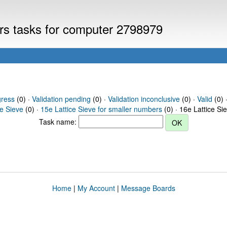
ers tasks for computer 2798979
gress
(0) ·
Validation pending
(0) ·
Validation inconclusive
(0) ·
Valid
(0) 
ce Sieve
(0) ·
15e Lattice Sieve for smaller numbers
(0) · 16e Lattice Si
Task name:
Home
|
My Account
|
Message Boards