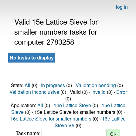
log in
Valid 15e Lattice Sieve for
smaller numbers tasks for
computer 2783258
No tasks to display
State:
All
(0) ·
In progress
(0) ·
Validation pending
(0) ·
Validation inconclusive
(0) · Valid (0) ·
Invalid
(0) ·
Error
(0)
Application:
All
(0) ·
14e Lattice Sieve
(0) ·
15e Lattice
Sieve
(0) · 15e Lattice Sieve for smaller numbers (0) ·
16e Lattice Sieve for smaller numbers
(0) ·
16e Lattice
Sieve V5
(0)
Task name: