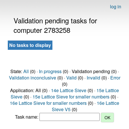
log in
Validation pending tasks for
computer 2783258
No tasks to display
State:
All
(0) ·
In progress
(0) · Validation pending (0) ·
Validation inconclusive
(0) ·
Valid
(0) ·
Invalid
(0) ·
Error
(0)
Application: All (0) ·
14e Lattice Sieve
(0) ·
15e Lattice
Sieve
(0) ·
15e Lattice Sieve for smaller numbers
(0) ·
16e Lattice Sieve for smaller numbers
(0) ·
16e Lattice
Sieve V5
(0)
Task name: