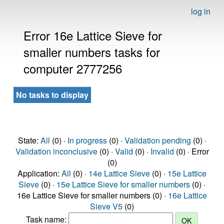
log in
Error 16e Lattice Sieve for
smaller numbers tasks for
computer 2777256
No tasks to display
State:
All
(0) ·
In progress
(0) ·
Validation pending
(0) ·
Validation inconclusive
(0) ·
Valid
(0) ·
Invalid
(0) · Error
(0)
Application:
All
(0) ·
14e Lattice Sieve
(0) ·
15e Lattice
Sieve
(0) ·
15e Lattice Sieve for smaller numbers
(0) ·
16e Lattice Sieve for smaller numbers (0) ·
16e Lattice
Sieve V5
(0)
Task name: