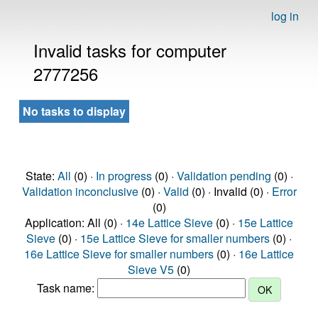
log in
Invalid tasks for computer
2777256
No tasks to display
State:
All
(0) ·
In progress
(0) ·
Validation pending
(0) ·
Validation inconclusive
(0) ·
Valid
(0) · Invalid (0) ·
Error
(0)
Application: All (0) ·
14e Lattice Sieve
(0) ·
15e Lattice
Sieve
(0) ·
15e Lattice Sieve for smaller numbers
(0) ·
16e Lattice Sieve for smaller numbers
(0) ·
16e Lattice
Sieve V5
(0)
Task name: